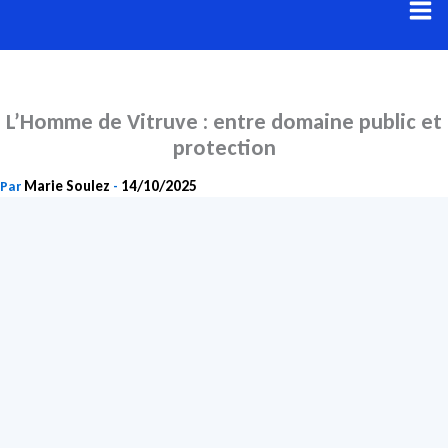
Aller
au
contenu
L’Homme de Vitruve : entre domaine public et
protection
Marie Soulez
14/10/2025
Par
-