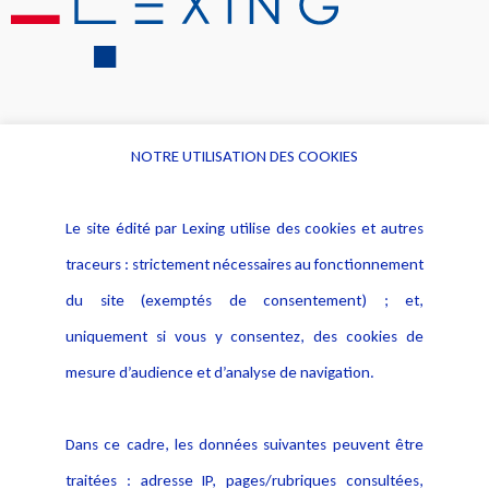
NOTRE UTILISATION DES COOKIES
Informations
Navigation
Le site édité par Lexing utilise des cookies et autres
Alerte professionnelle
Activités
traceurs : strictement nécessaires au fonctionnement
Déclaration d'accessibilité
Actualités
du site (exemptés de consentement) ; et,
Notice Légale
Evènement
Politique de protection des
uniquement si vous y consentez, des cookies de
Publications
données
mesure d’audience et d’analyse de navigation.
Politique cookies
Contact
Dans ce cadre, les données suivantes peuvent être
Crédit Photo
traitées : adresse IP, pages/rubriques consultées,