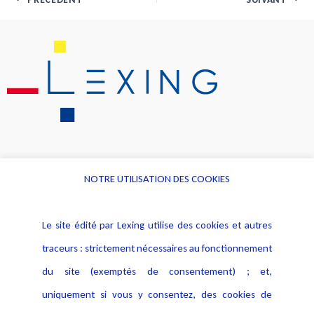
NOTRE UTILISATION DES COOKIES
Informations
Navigation
Le site édité par Lexing utilise des cookies et autres
Alerte professionnelle
Activités
traceurs : strictement nécessaires au fonctionnement
Déclaration d'accessibilité
Actualités
du site (exemptés de consentement) ; et,
Notice Légale
Evènement
Politique de protection des
uniquement si vous y consentez, des cookies de
Publications
données