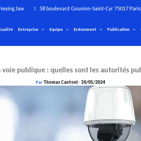
lexing.law
58 boulevard Gouvion-Saint-Cyr 75017 Paris
tualité
Entreprise
Equipe
Evènement
Publication
a voie publique : quelles sont les autorités p
Thomas Cantoni
30/05/2024
Par
-