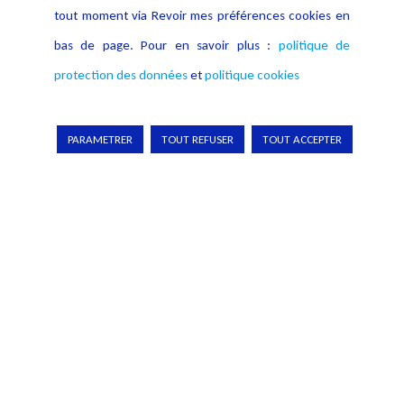
renseignant les champs marqués d’un
tout moment via Revoir mes préférences cookies en
(*) :
bas de page. Pour en savoir plus :
politique de
protection des données
et
politique cookies
PARAMETRER
TOUT REFUSER
TOUT ACCEPTER