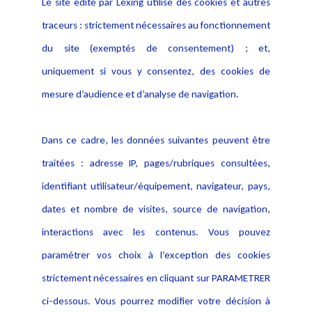
Le site édité par Lexing utilise des cookies et autres
Thomas Cantoni
, avocat Directeur du département
traceurs : strictement nécessaires au fonctionnement
Données personnelles Conseil,
du site (exemptés de consentement) ; et,
uniquement si vous y consentez, des cookies de
répondront à vos questions lors de la
mesure d’audience et d’analyse de navigation.
visioconférence «
Recourir à l’intelligence
artificielle dans le secteur public
» du mercredi 12
Dans ce cadre, les données suivantes peuvent être
juin 2024 de 9h30 à 11h30.
traitées : adresse IP, pages/rubriques consultées,
identifiant utilisateur/équipement, navigateur, pays,
dates et nombre de visites, source de navigation,
interactions avec les contenus. Vous pouvez
paramétrer vos choix à l’exception des cookies
strictement nécessaires en cliquant sur PARAMETRER
Pour y assister, enregistrez-vous en
ci-dessous. Vous pourrez modifier votre décision à