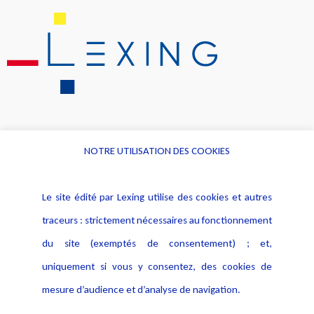
NOTRE UTILISATION DES COOKIES
Informations
Navigation
Le site édité par Lexing utilise des cookies et autres
Alerte professionnelle
Activités
traceurs : strictement nécessaires au fonctionnement
Déclaration d'accessibilité
Actualités
du site (exemptés de consentement) ; et,
Notice Légale
Evènement
Politique de protection des
uniquement si vous y consentez, des cookies de
Publications
données
mesure d’audience et d’analyse de navigation.
Politique cookies