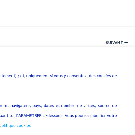
SUIVANT
Fiscalité : le cadre fiscal de l’internet des objets
entement) ; et, uniquement si vous y consentez, des cookies de
ment, navigateur, pays, dates et nombre de visites, source de
liquant sur PARAMETRER ci-dessous. Vous pourrez modifier votre
politique cookies
Copyright © 2026 Lexing