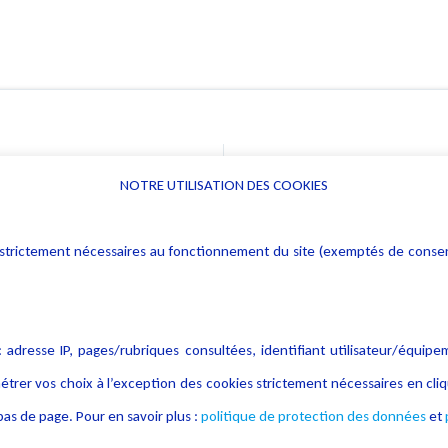
NOTRE UTILISATION DES COOKIES
Informations
Navigation
rs : strictement nécessaires au fonctionnement du site (exemptés de cons
Alerte professionnelle
Activités
Déclaration d'accessibilité
Actualités
Notice Légale
Evènement
 adresse IP, pages/rubriques consultées, identifiant utilisateur/équipe
Politique de protection des
Publications
étrer vos choix à l’exception des cookies strictement nécessaires en c
données
as de page. Pour en savoir plus :
politique de protection des données
et
Politique cookies