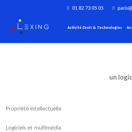
Aller
01 82 73 05 05
paris@
au
contenu
Activité Droit & Technologies
Ac
un logi
Propriété intellectuelle
Logiciels et multimédia