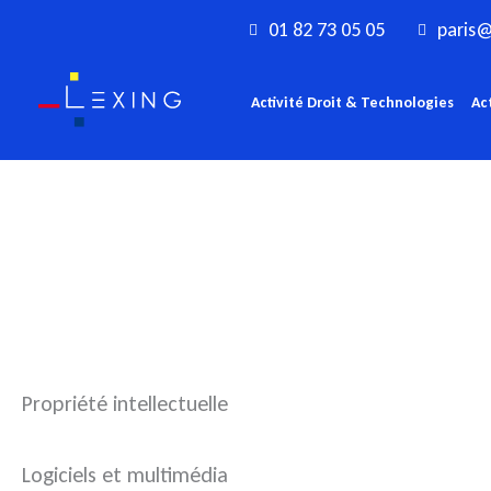
Aller
01 82 73 05 05
paris@
au
contenu
Activité Droit & Technologies
Ac
Propriété intellectuelle
Logiciels et multimédia