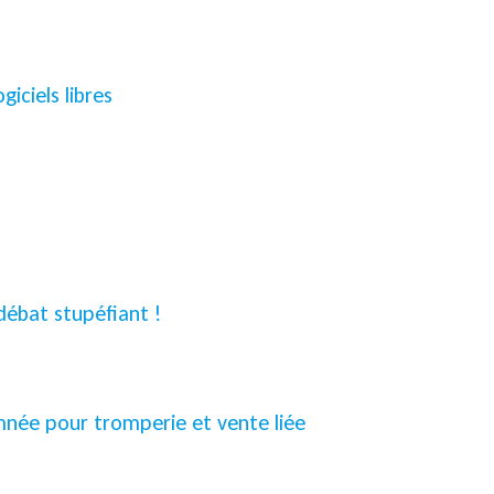
iciels libres
 débat stupéfiant !
ée pour tromperie et vente liée