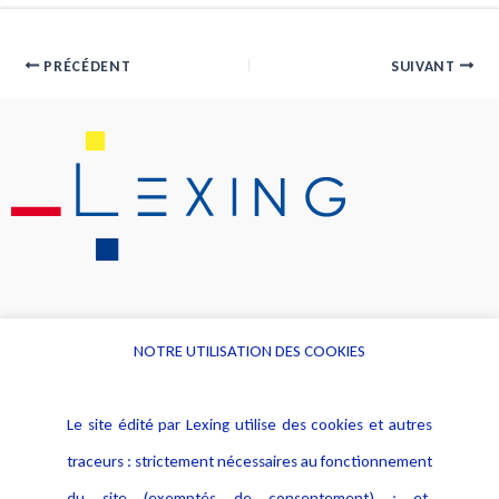
PRÉCÉDENT
SUIVANT
NOTRE UTILISATION DES COOKIES
Informations
Navigation
Le site édité par Lexing utilise des cookies et autres
Alerte professionnelle
Activités
traceurs : strictement nécessaires au fonctionnement
Déclaration d'accessibilité
Actualités
du site (exemptés de consentement) ; et,