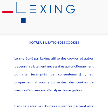
NOTRE UTILISATION DES COOKIES
Informations
Navigation
Le site édité par Lexing utilise des cookies et autres
Alerte professionnelle
Activités
traceurs : strictement nécessaires au fonctionnement
Déclaration d'accessibilité
Actualités
du site (exemptés de consentement) ; et,
Notice Légale
Evènement
Politique de protection des
uniquement si vous y consentez, des cookies de
Publications
données
mesure d’audience et d’analyse de navigation.
Politique cookies
Contact
Dans ce cadre, les données suivantes peuvent être