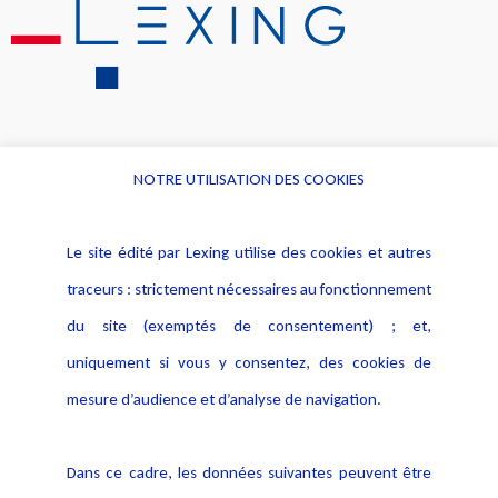
NOTRE UTILISATION DES COOKIES
Informations
Navigation
Le site édité par Lexing utilise des cookies et autres
Alerte professionnelle
Activités
traceurs : strictement nécessaires au fonctionnement
Déclaration d'accessibilité
Actualités
du site (exemptés de consentement) ; et,
Notice Légale
Evènement
Politique de protection des
uniquement si vous y consentez, des cookies de
Publications
données
mesure d’audience et d’analyse de navigation.
Politique cookies
Contact
Dans ce cadre, les données suivantes peuvent être
Crédit Photo