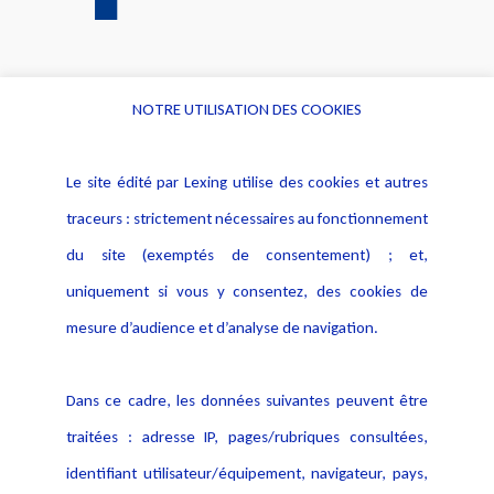
NOTRE UTILISATION DES COOKIES
Informations
Navigation
Le site édité par Lexing utilise des cookies et autres
Alerte professionnelle
Activités
traceurs : strictement nécessaires au fonctionnement
Déclaration d'accessibilité
Actualités
du site (exemptés de consentement) ; et,
Notice Légale
Evènement
Politique de protection des
uniquement si vous y consentez, des cookies de
Publications
données
mesure d’audience et d’analyse de navigation.
Politique cookies
Contact
Dans ce cadre, les données suivantes peuvent être
Crédit Photo
traitées : adresse IP, pages/rubriques consultées,
identifiant utilisateur/équipement, navigateur, pays,