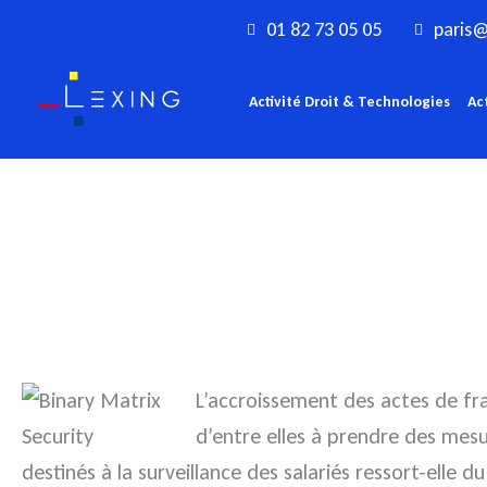
Aller
01 82 73 05 05
paris@
au
contenu
Activité Droit & Technologies
Ac
L’accroissement des actes de fr
d’entre elles à prendre des mesur
destinés à la surveillance des salariés ressort-elle du