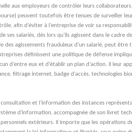
le aux employeurs de contrôler leurs collaborateurs. 
ourse) peuvent toutefois être tenues de surveiller leurs
le, afin d’éviter à l’entreprise de voir sa responsabilit
de ses salariés, dès lors qu’ils agissent dans le cadre d
ficie des agissements frauduleux d’un salarié, peut être
treprises définissent une politique de défense impliquan
un d’entre eux et d’établir un plan d’action. Il leur app
ance, filtrage internet, badge d’accès, technologies bi
la consultation et l’information des instances représent
 système d’information, accompagnée de son livret techn
personnels extérieurs. Il importe que les opérations d
notamment la loi Informatique et libertés, sous peine d