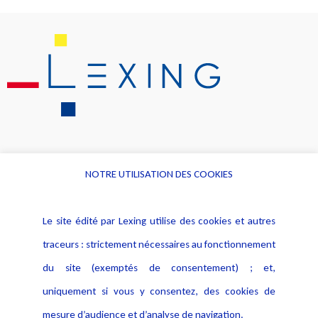
NOTRE UTILISATION DES COOKIES
Informations
Navigation
Le site édité par Lexing utilise des cookies et autres
Alerte professionnelle
Activités
traceurs : strictement nécessaires au fonctionnement
Déclaration d'accessibilité
Actualités
du site (exemptés de consentement) ; et,
Notice Légale
Evènement
Politique de protection des
uniquement si vous y consentez, des cookies de
Publications
données
mesure d’audience et d’analyse de navigation.