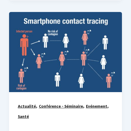
,
,
,
Actualité
Conférence - Séminaire
Evénement
Santé