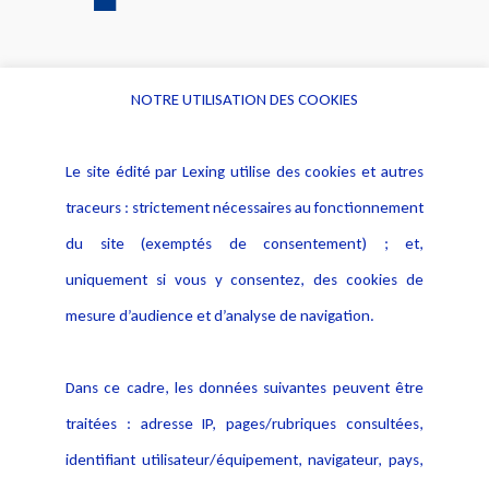
NOTRE UTILISATION DES COOKIES
Informations
Navigation
Le site édité par Lexing utilise des cookies et autres
Alerte professionnelle
Activités
traceurs : strictement nécessaires au fonctionnement
Déclaration d'accessibilité
Actualités
du site (exemptés de consentement) ; et,
Notice Légale
Evènement
Politique de protection des
uniquement si vous y consentez, des cookies de
Publications
données
mesure d’audience et d’analyse de navigation.
Politique cookies
Contact
Dans ce cadre, les données suivantes peuvent être
Crédit Photo
traitées : adresse IP, pages/rubriques consultées,
identifiant utilisateur/équipement, navigateur, pays,