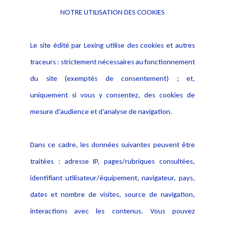
NOTRE UTILISATION DES COOKIES
Informations
Navigation
Le site édité par Lexing utilise des cookies et autres
Alerte professionnelle
Activités
traceurs : strictement nécessaires au fonctionnement
Déclaration d'accessibilité
Actualités
du site (exemptés de consentement) ; et,
Notice Légale
Evènement
Politique de protection des
uniquement si vous y consentez, des cookies de
Publications
données
mesure d’audience et d’analyse de navigation.
Politique cookies
Contact
Dans ce cadre, les données suivantes peuvent être
Crédit Photo
traitées : adresse IP, pages/rubriques consultées,
identifiant utilisateur/équipement, navigateur, pays,
dates et nombre de visites, source de navigation,
interactions avec les contenus. Vous pouvez