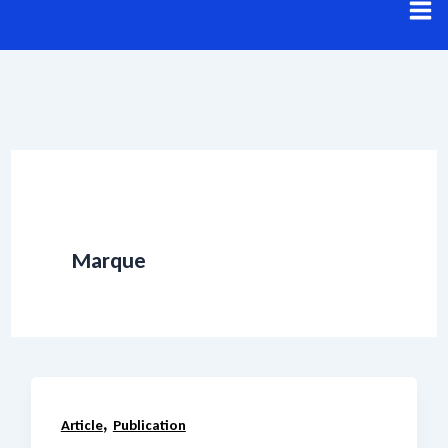
Aller
au
contenu
Marque
,
Article
Publication