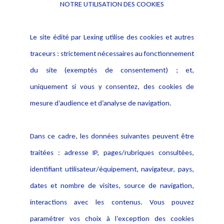
NOTRE UTILISATION DES COOKIES
Informations
Navigation
Le site édité par Lexing utilise des cookies et autres
Alerte professionnelle
Activités
traceurs : strictement nécessaires au fonctionnement
Déclaration d'accessibilité
Actualités
du site (exemptés de consentement) ; et,
Notice Légale
Evènement
Politique de protection des
uniquement si vous y consentez, des cookies de
Publications
données
mesure d’audience et d’analyse de navigation.
Politique cookies
Contact
Dans ce cadre, les données suivantes peuvent être
Crédit Photo
traitées : adresse IP, pages/rubriques consultées,
identifiant utilisateur/équipement, navigateur, pays,
dates et nombre de visites, source de navigation,
interactions avec les contenus. Vous pouvez
paramétrer vos choix à l’exception des cookies