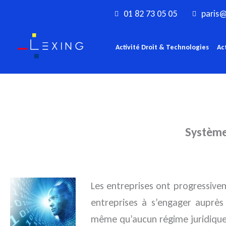
Aller
01 82 73 05 05
paris@
au
contenu
Activité Droit & Technologies
Ac
Systèmes
Les entreprises ont progressivem
entreprises à s’engager auprè
même qu’aucun régime juridique 