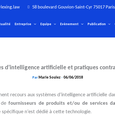
lexing.law
58 boulevard Gouvion-Saint-Cyr 75017 Paris
tualité
Entreprise
Equipe
Evènement
Publication
 d’intelligence artificielle et pratiques contr
Marie Soulez
06/06/2018
Par
-
ent recours aux systèmes d’intelligence artificielle d
s de
fournisseurs de produits et/ou de services dan
spécifique n’est dédié à cette technologie.