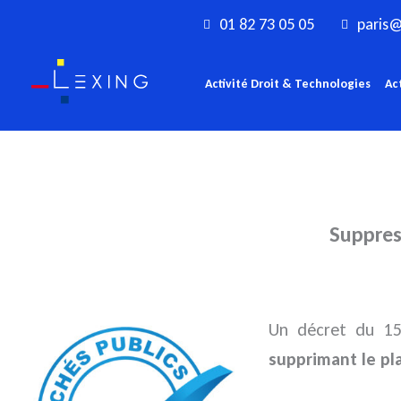
Aller
01 82 73 05 05
paris@
au
contenu
Activité Droit & Technologies
Ac
Suppres
Un décret du 1
supprimant le pl