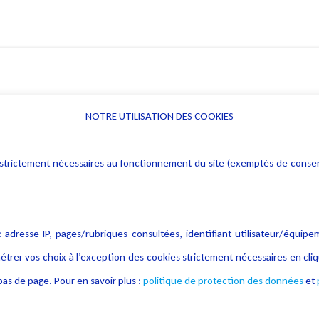
NOTRE UTILISATION DES COOKIES
Informations
Navigation
rs : strictement nécessaires au fonctionnement du site (exemptés de cons
Alerte professionnelle
Activités
Déclaration d'accessibilité
Actualités
Notice Légale
Evènement
 adresse IP, pages/rubriques consultées, identifiant utilisateur/équipe
Politique de protection des
Publications
étrer vos choix à l’exception des cookies strictement nécessaires en c
données
as de page. Pour en savoir plus :
politique de protection des données
et
Politique cookies
Contact