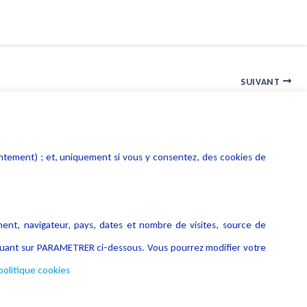
SUIVANT
Contenus haineux : peut-on responsabiliser les plateformes ?
entement) ; et, uniquement si vous y consentez, des cookies de
ment, navigateur, pays, dates et nombre de visites, source de
liquant sur PARAMETRER ci-dessous. Vous pourrez modifier votre
politique cookies
Copyright © 2026 Lexing