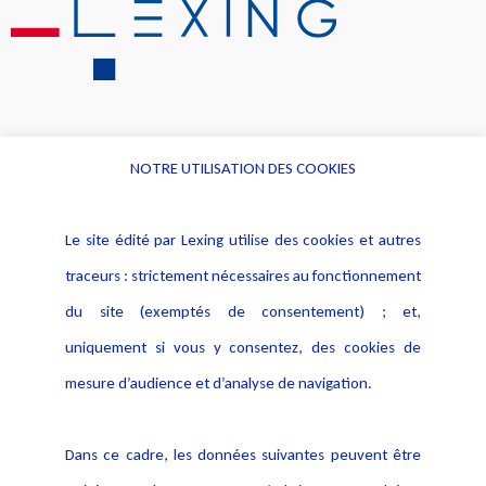
NOTRE UTILISATION DES COOKIES
Informations
Navigation
Le site édité par Lexing utilise des cookies et autres
Alerte professionnelle
Activités
traceurs : strictement nécessaires au fonctionnement
Déclaration d'accessibilité
Actualités
du site (exemptés de consentement) ; et,
Notice Légale
Evènement
Politique de protection des
uniquement si vous y consentez, des cookies de
Publications
données
mesure d’audience et d’analyse de navigation.
Politique cookies
Contact
Dans ce cadre, les données suivantes peuvent être
Crédit Photo