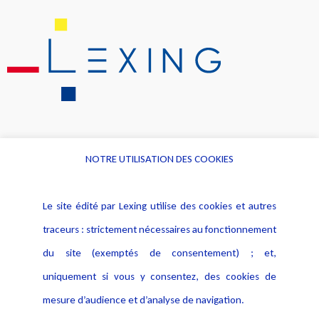
NOTRE UTILISATION DES COOKIES
Informations
Navigation
Le site édité par Lexing utilise des cookies et autres
Alerte professionnelle
Activités
traceurs : strictement nécessaires au fonctionnement
Déclaration d'accessibilité
Actualités
du site (exemptés de consentement) ; et,
Notice Légale
Evènement
Politique de protection des
uniquement si vous y consentez, des cookies de
Publications
données
mesure d’audience et d’analyse de navigation.
Politique cookies