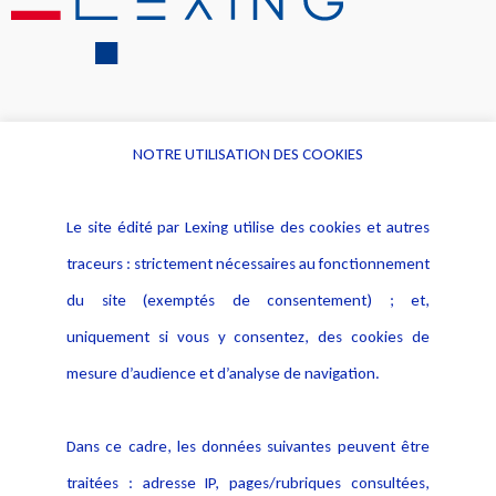
NOTRE UTILISATION DES COOKIES
Informations
Navigation
Le site édité par Lexing utilise des cookies et autres
Alerte professionnelle
Activités
traceurs : strictement nécessaires au fonctionnement
Déclaration d'accessibilité
Actualités
du site (exemptés de consentement) ; et,
Notice Légale
Evènement
Politique de protection des
uniquement si vous y consentez, des cookies de
Publications
données
mesure d’audience et d’analyse de navigation.
Politique cookies
Contact
Dans ce cadre, les données suivantes peuvent être
Crédit Photo
traitées : adresse IP, pages/rubriques consultées,