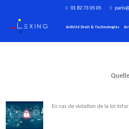
Aller
01 82 73 05 05
paris@
au
contenu
Activité Droit & Technologies
Ac
Quelle
En cas de violation de la loi Inf