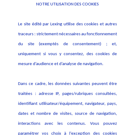
NOTRE UTILISATION DES COOKIES
Informations
Navigation
Le site édité par Lexing utilise des cookies et autres
Alerte professionnelle
Activités
traceurs : strictement nécessaires au fonctionnement
Déclaration d'accessibilité
Actualités
du site (exemptés de consentement) ; et,
Notice Légale
Evènement
Politique de protection des
uniquement si vous y consentez, des cookies de
Publications
données
mesure d’audience et d’analyse de navigation.
Politique cookies
Contact
Dans ce cadre, les données suivantes peuvent être
Crédit Photo
traitées : adresse IP, pages/rubriques consultées,
identifiant utilisateur/équipement, navigateur, pays,
dates et nombre de visites, source de navigation,
interactions avec les contenus. Vous pouvez
paramétrer vos choix à l’exception des cookies