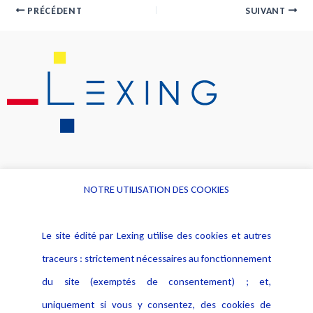
PRÉCÉDENT
SUIVANT
NOTRE UTILISATION DES COOKIES
Informations
Navigation
Le site édité par Lexing utilise des cookies et autres
Alerte professionnelle
Activités
traceurs : strictement nécessaires au fonctionnement
Déclaration d'accessibilité
Actualités
du site (exemptés de consentement) ; et,
Notice Légale
Evènement
Politique de protection des
uniquement si vous y consentez, des cookies de
Publications