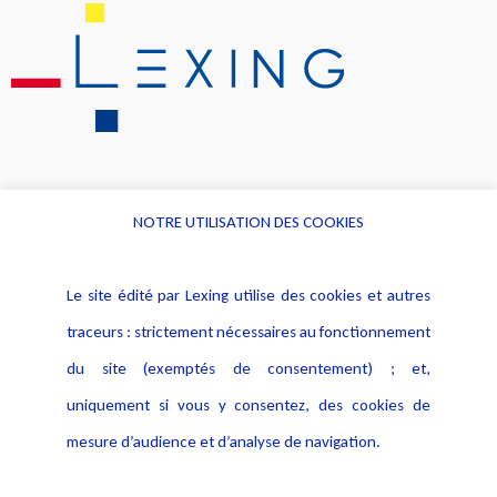
NOTRE UTILISATION DES COOKIES
Informations
Navigation
Le site édité par Lexing utilise des cookies et autres
Alerte professionnelle
Activités
traceurs : strictement nécessaires au fonctionnement
Déclaration d'accessibilité
Actualités
du site (exemptés de consentement) ; et,
Notice Légale
Evènement
Politique de protection des
uniquement si vous y consentez, des cookies de
Publications
données
mesure d’audience et d’analyse de navigation.
Politique cookies