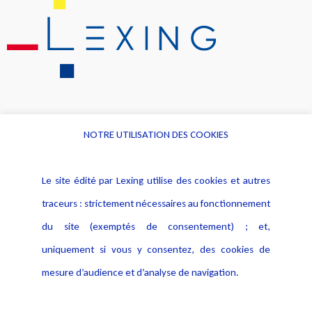
NOTRE UTILISATION DES COOKIES
Informations
Navigation
Le site édité par Lexing utilise des cookies et autres
Alerte professionnelle
Activités
traceurs : strictement nécessaires au fonctionnement
Déclaration d'accessibilité
Actualités
du site (exemptés de consentement) ; et,
Notice Légale
Evènement
Politique de protection des
uniquement si vous y consentez, des cookies de
Publications
données
mesure d’audience et d’analyse de navigation.
Politique cookies
Contact