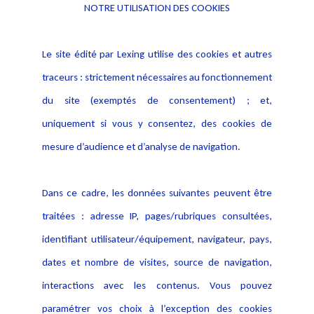
NOTRE UTILISATION DES COOKIES
Informations
Navigation
Le site édité par Lexing utilise des cookies et autres
Alerte professionnelle
Activités
traceurs : strictement nécessaires au fonctionnement
Déclaration d'accessibilité
Actualités
du site (exemptés de consentement) ; et,
Notice Légale
Evènement
Politique de protection des
uniquement si vous y consentez, des cookies de
Publications
données
mesure d’audience et d’analyse de navigation.
Politique cookies
Contact
Dans ce cadre, les données suivantes peuvent être
Crédit Photo
traitées : adresse IP, pages/rubriques consultées,
identifiant utilisateur/équipement, navigateur, pays,
dates et nombre de visites, source de navigation,
interactions avec les contenus. Vous pouvez
paramétrer vos choix à l’exception des cookies