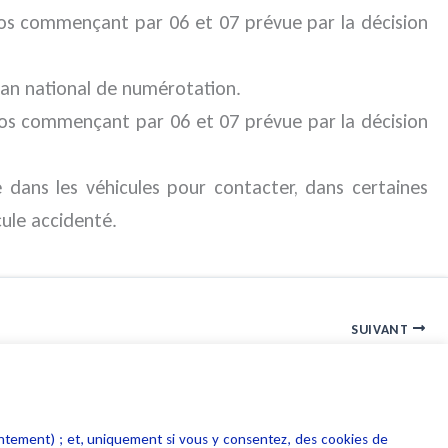
ros commençant par 06 et 07 prévue par la décision
lan national de numérotation.
éros commençant par 06 et 07 prévue par la décision
 dans les véhicules pour contacter, dans certaines
cule accidenté.
SUIVANT
Evasion fiscale : l’OCDE adopte un plan d’action
entement) ; et, uniquement si vous y consentez, des cookies de