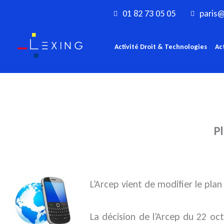
Aller
01 82 73 05 05
paris@
au
contenu
Activité Droit & Technologies
Ac
Pl
L’Arcep vient de modifier le p
La décision de l’Arcep du 22 oct