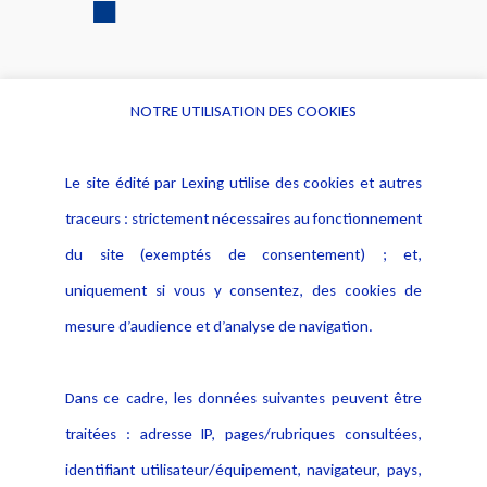
NOTRE UTILISATION DES COOKIES
Informations
Navigation
Le site édité par Lexing utilise des cookies et autres
Alerte professionnelle
Activités
traceurs : strictement nécessaires au fonctionnement
Déclaration d'accessibilité
Actualités
du site (exemptés de consentement) ; et,
Notice Légale
Evènement
Politique de protection des
uniquement si vous y consentez, des cookies de
Publications
données
mesure d’audience et d’analyse de navigation.
Politique cookies
Contact
Dans ce cadre, les données suivantes peuvent être
Crédit Photo
traitées : adresse IP, pages/rubriques consultées,
identifiant utilisateur/équipement, navigateur, pays,