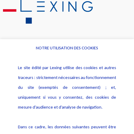
NOTRE UTILISATION DES COOKIES
Informations
Navigation
Le site édité par Lexing utilise des cookies et autres
Alerte professionnelle
Activités
traceurs : strictement nécessaires au fonctionnement
Déclaration d'accessibilité
Actualités
du site (exemptés de consentement) ; et,
Notice Légale
Evènement
Politique de protection des
uniquement si vous y consentez, des cookies de
Publications
données
mesure d’audience et d’analyse de navigation.
Politique cookies
Contact
Dans ce cadre, les données suivantes peuvent être
Crédit Photo