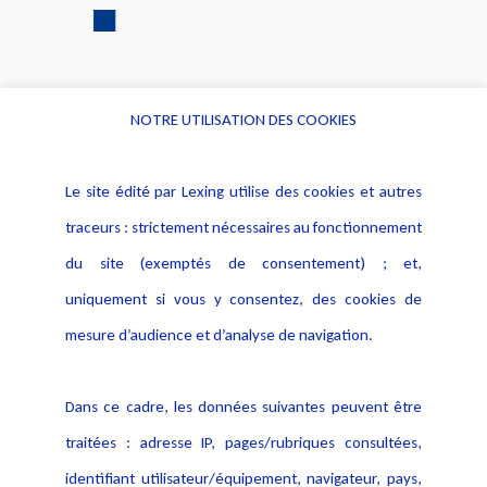
NOTRE UTILISATION DES COOKIES
Informations
Navigation
Le site édité par Lexing utilise des cookies et autres
Alerte professionnelle
Activités
traceurs : strictement nécessaires au fonctionnement
Déclaration d'accessibilité
Actualités
du site (exemptés de consentement) ; et,
Notice Légale
Evènement
Politique de protection des
uniquement si vous y consentez, des cookies de
Publications
données
mesure d’audience et d’analyse de navigation.
Politique cookies
Contact
Dans ce cadre, les données suivantes peuvent être
Crédit Photo
traitées : adresse IP, pages/rubriques consultées,
identifiant utilisateur/équipement, navigateur, pays,