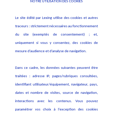
NOTRE UTILISATION DES COOKIES
Informations
Navigation
Le site édité par Lexing utilise des cookies et autres
Alerte professionnelle
Activités
traceurs : strictement nécessaires au fonctionnement
Déclaration d'accessibilité
Actualités
du site (exemptés de consentement) ; et,
Notice Légale
Evènement
Politique de protection des
uniquement si vous y consentez, des cookies de
Publications
données
mesure d’audience et d’analyse de navigation.
Politique cookies
Contact
Dans ce cadre, les données suivantes peuvent être
Crédit Photo
traitées : adresse IP, pages/rubriques consultées,
identifiant utilisateur/équipement, navigateur, pays,
dates et nombre de visites, source de navigation,
interactions avec les contenus. Vous pouvez
paramétrer vos choix à l’exception des cookies