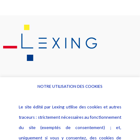
NOTRE UTILISATION DES COOKIES
Informations
Navigation
Le site édité par Lexing utilise des cookies et autres
Alerte professionnelle
Activités
traceurs : strictement nécessaires au fonctionnement
Déclaration d'accessibilité
Actualités
du site (exemptés de consentement) ; et,
Notice Légale
Evènement
Politique de protection des
uniquement si vous y consentez, des cookies de