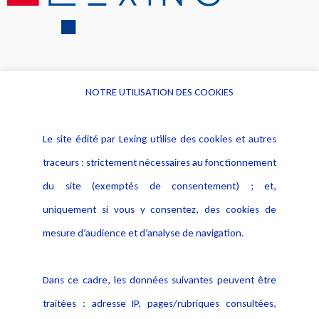
NOTRE UTILISATION DES COOKIES
Informations
Navigation
Le site édité par Lexing utilise des cookies et autres
Alerte professionnelle
Activités
traceurs : strictement nécessaires au fonctionnement
Déclaration d'accessibilité
Actualités
du site (exemptés de consentement) ; et,
Notice Légale
Evènement
Politique de protection des
uniquement si vous y consentez, des cookies de
Publications
données
mesure d’audience et d’analyse de navigation.
Politique cookies
Contact
Dans ce cadre, les données suivantes peuvent être
Crédit Photo
traitées : adresse IP, pages/rubriques consultées,