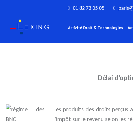
Aller
01 82 73 05 05
paris@
au
contenu
Activité Droit & Technologies
Ac
Délai d’opt
Les produits des droits perçus au
l’impôt sur le revenu selon les r