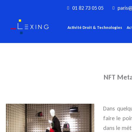
Aller
01 82 73 05 05
paris@
au
contenu
Activité Droit & Technologies
Ac
NFT Metab
Dans quelqu
faire le po
dans le mét