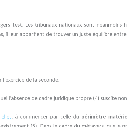
Rogers test. Les tribunaux nationaux sont néanmoins 
s, il leur appartient de trouver un juste équilibre ent
r l’exercice de la seconde.
quel l’absence de cadre juridique propre (4) suscite no
elles
, à commencer par celle du
périmètre matérie
enregistrement (5). Dans le cadre du métavers, quelle