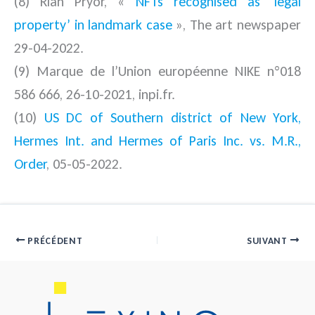
(8) Riah Pryor, «
NFTs recognised as ‘legal
property’ in landmark case
», The art newspaper
29-04-2022.
(9) Marque de l’Union européenne NIKE n°018
586 666, 26-10-2021, inpi.fr.
(10)
US DC of Southern district of New York,
Hermes Int. and Hermes of Paris Inc. vs. M.R.,
Order
, 05-05-2022.
PRÉCÉDENT
SUIVANT