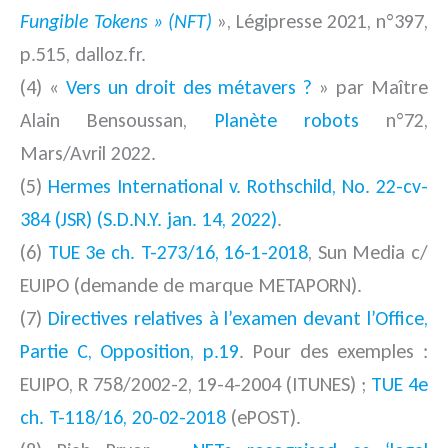
Fungible Tokens » (NFT)
», Légipresse 2021, n°397,
p.515, dalloz.fr.
(4) «
Vers un droit des métavers ?
» par Maître
Alain Bensoussan,
Planète robots
n°72,
Mars/Avril 2022.
(5)
Hermes International v. Rothschild, No. 22-cv-
384 (JSR) (S.D.N.Y. jan. 14, 2022)
.
(6)
TUE 3e ch. T-273/16, 16-1-2018
, Sun Media c/
EUIPO (demande de marque METAPORN).
(7)
Directives relatives à l’examen devant l’Office,
Partie C, Opposition, p.19
. Pour des exemples :
EUIPO, R 758/2002-2, 19-4-2004 (ITUNES) ;
TUE 4e
ch. T-118/16, 20-02-2018
(ePOST).