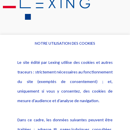
NOTRE UTILISATION DES COOKIES
Informations
Navigation
Le site édité par Lexing utilise des cookies et autres
Alerte professionnelle
Activités
traceurs : strictement nécessaires au fonctionnement
Déclaration d'accessibilité
Actualités
du site (exemptés de consentement) ; et,
Notice Légale
Evènement
Politique de protection des
uniquement si vous y consentez, des cookies de
Publications
données
mesure d’audience et d’analyse de navigation.
Politique cookies
Contact
Dans ce cadre, les données suivantes peuvent être
Crédit Photo
traitées : adresse IP, pages/rubriques consultées,