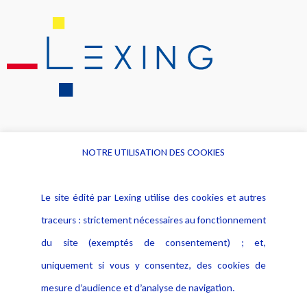
NOTRE UTILISATION DES COOKIES
Informations
Navigation
Le site édité par Lexing utilise des cookies et autres
Alerte professionnelle
Activités
traceurs : strictement nécessaires au fonctionnement
Déclaration d'accessibilité
Actualités
du site (exemptés de consentement) ; et,
Notice Légale
Evènement
Politique de protection des
uniquement si vous y consentez, des cookies de
Publications
données
mesure d’audience et d’analyse de navigation.
Politique cookies