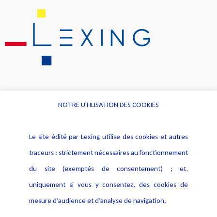
NOTRE UTILISATION DES COOKIES
Informations
Navigation
Le site édité par Lexing utilise des cookies et autres
Alerte professionnelle
Activités
traceurs : strictement nécessaires au fonctionnement
Déclaration d'accessibilité
Actualités
du site (exemptés de consentement) ; et,
Notice Légale
Evènement
Politique de protection des
uniquement si vous y consentez, des cookies de
Publications
données
mesure d’audience et d’analyse de navigation.
Politique cookies