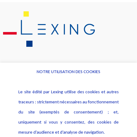
NOTRE UTILISATION DES COOKIES
Informations
Navigation
Le site édité par Lexing utilise des cookies et autres
Alerte professionnelle
Activités
traceurs : strictement nécessaires au fonctionnement
Déclaration d'accessibilité
Actualités
du site (exemptés de consentement) ; et,
Notice Légale
Evènement
Politique de protection des
uniquement si vous y consentez, des cookies de
Publications
données
mesure d’audience et d’analyse de navigation.