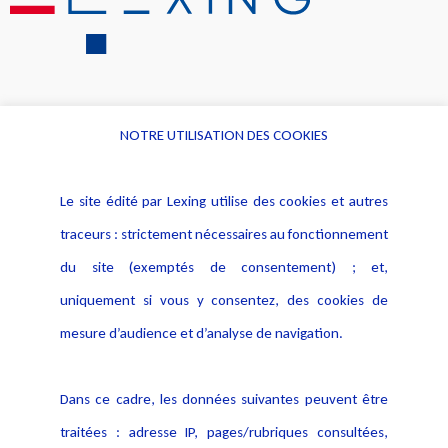
NOTRE UTILISATION DES COOKIES
Informations
Navigation
Le site édité par Lexing utilise des cookies et autres
Alerte professionnelle
Activités
traceurs : strictement nécessaires au fonctionnement
Déclaration d'accessibilité
Actualités
du site (exemptés de consentement) ; et,
Notice Légale
Evènement
Politique de protection des
uniquement si vous y consentez, des cookies de
Publications
données
mesure d’audience et d’analyse de navigation.
Politique cookies
Contact
Dans ce cadre, les données suivantes peuvent être
Crédit Photo
traitées : adresse IP, pages/rubriques consultées,