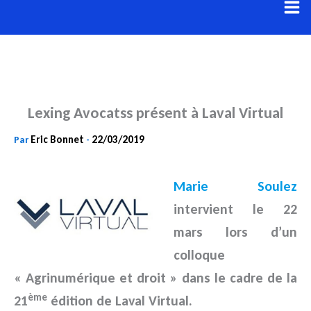
Aller
au
contenu
Lexing Avocatss présent à Laval Virtual
Eric Bonnet
22/03/2019
Par
-
Marie Soulez
intervient le 22
mars lors d’un
colloque
« Agrinumérique et droit » dans le cadre de la
ème
21
édition de Laval
Virtual.