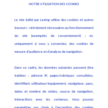
NOTRE UTILISATION DES COOKIES
Informations
Navigation
Le site édité par Lexing utilise des cookies et autres
Alerte professionnelle
Activités
traceurs : strictement nécessaires au fonctionnement
Déclaration d'accessibilité
Actualités
du site (exemptés de consentement) ; et,
Notice Légale
Evènement
Politique de protection des
uniquement si vous y consentez, des cookies de
Publications
données
mesure d’audience et d’analyse de navigation.
Politique cookies
Contact
Dans ce cadre, les données suivantes peuvent être
Crédit Photo
traitées : adresse IP, pages/rubriques consultées,
identifiant utilisateur/équipement, navigateur, pays,
dates et nombre de visites, source de navigation,
interactions avec les contenus. Vous pouvez
paramétrer vos choix à l’exception des cookies