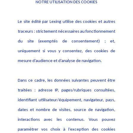
NOTRE UTILISATION DES COOKIES
Informations
Navigation
Le site édité par Lexing utilise des cookies et autres
Alerte professionnelle
Activités
traceurs : strictement nécessaires au fonctionnement
Déclaration d'accessibilité
Actualités
du site (exemptés de consentement) ; et,
Notice Légale
Evènement
Politique de protection des
uniquement si vous y consentez, des cookies de
Publications
données
mesure d’audience et d’analyse de navigation.
Politique cookies
Contact
Dans ce cadre, les données suivantes peuvent être
Crédit Photo
traitées : adresse IP, pages/rubriques consultées,
identifiant utilisateur/équipement, navigateur, pays,
dates et nombre de visites, source de navigation,
interactions avec les contenus. Vous pouvez
paramétrer vos choix à l’exception des cookies