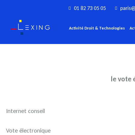
Aller
01 82 73 05 05
paris@
au
contenu
Activité Droit & Technologies
Ac
le vote 
Internet conseil
Vote électronique