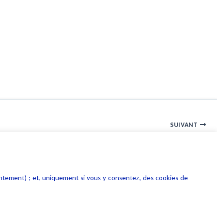
SUIVANT
Juristendance Informatique et Télécoms Juin 2009
entement) ; et, uniquement si vous y consentez, des cookies de