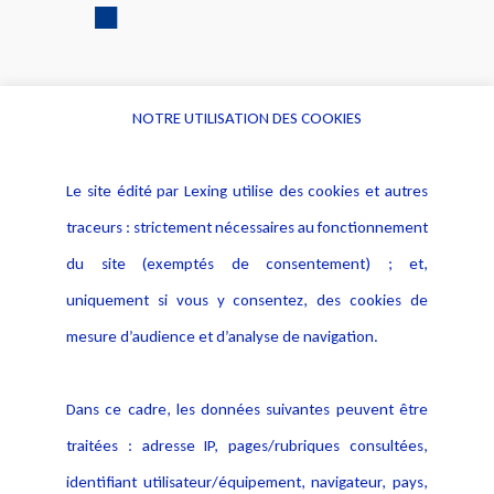
NOTRE UTILISATION DES COOKIES
Informations
Navigation
Le site édité par Lexing utilise des cookies et autres
Alerte professionnelle
Activités
traceurs : strictement nécessaires au fonctionnement
Déclaration d'accessibilité
Actualités
du site (exemptés de consentement) ; et,
Notice Légale
Evènement
Politique de protection des
uniquement si vous y consentez, des cookies de
Publications
données
mesure d’audience et d’analyse de navigation.
Politique cookies
Contact
Dans ce cadre, les données suivantes peuvent être
Crédit Photo
traitées : adresse IP, pages/rubriques consultées,
identifiant utilisateur/équipement, navigateur, pays,