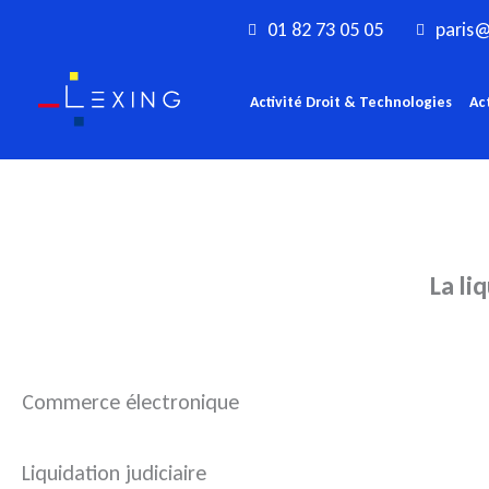
Aller
01 82 73 05 05
paris@
au
contenu
Activité Droit & Technologies
Ac
La li
Commerce électronique
Liquidation judiciaire