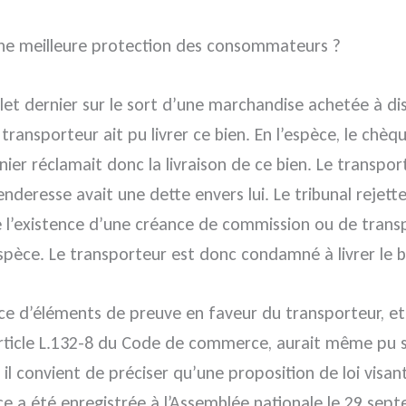
s une meilleure protection des consommateurs ?
illet dernier sur le sort d’une marchandise achetée à
e transporteur ait pu livrer ce bien. En l’espèce, le c
nier réclamait donc la livraison de ce bien. Le transport
enderesse avait une dette envers lui. Le tribunal rejet
e l’existence d’une créance de commission ou de transp
spèce. Le transporteur est donc condamné à livrer le bi
nce d’éléments de preuve en faveur du transporteur, et
l’article L.132-8 du Code de commerce, aurait même p
, il convient de préciser qu’une proposition de loi visa
e a été enregistrée à l’Assemblée nationale le 29 sep