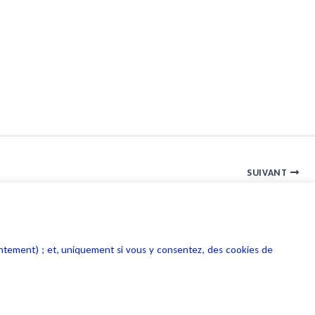
SUIVANT
la protection des consommateurs face aux sociétés de VAD
entement) ; et, uniquement si vous y consentez, des cookies de