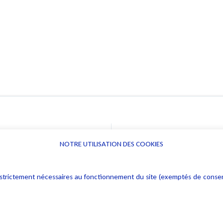
NOTRE UTILISATION DES COOKIES
Informations
Navigation
rs : strictement nécessaires au fonctionnement du site (exemptés de cons
Alerte professionnelle
Activités
Déclaration d'accessibilité
Actualités
Notice Légale
Evènement