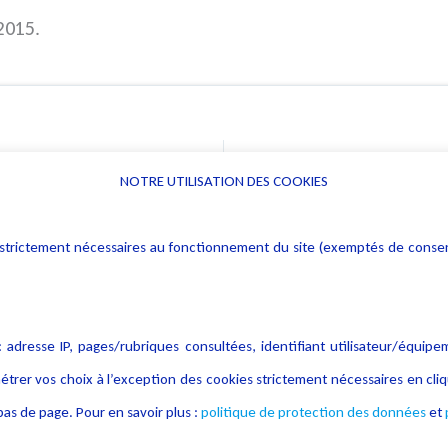
2015.
NOTRE UTILISATION DES COOKIES
Informations
Navigation
rs : strictement nécessaires au fonctionnement du site (exemptés de cons
Alerte professionnelle
Activités
Déclaration d'accessibilité
Actualités
Notice Légale
Evènement
 adresse IP, pages/rubriques consultées, identifiant utilisateur/équipe
Politique de protection des
Publications
étrer vos choix à l’exception des cookies strictement nécessaires en c
données
as de page. Pour en savoir plus :
politique de protection des données
et
Politique cookies
Contact