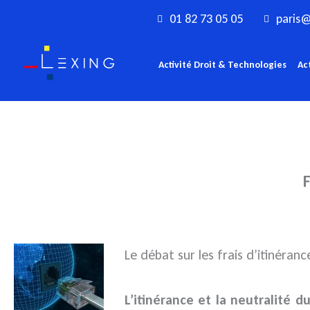
Aller
01 82 73 05 05
paris@
au
contenu
Activité Droit & Technologies
Ac
F
Le débat sur les frais d’itinér
L’itinérance et la neutralité d