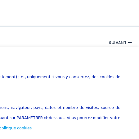
SUIVANT
Informatique et libertés : Bilan d’activité de la Cnil (2e session)
entement) ; et, uniquement si vous y consentez, des cookies de
ment, navigateur, pays, dates et nombre de visites, source de
liquant sur PARAMETRER ci-dessous. Vous pourrez modifier votre
politique cookies
Copyright © 2026 Lexing